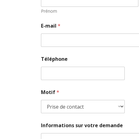
Prénom
E-mail
*
Téléphone
Motif
*
d
v
Informations sur votre demande
e
o
m
t
a
r